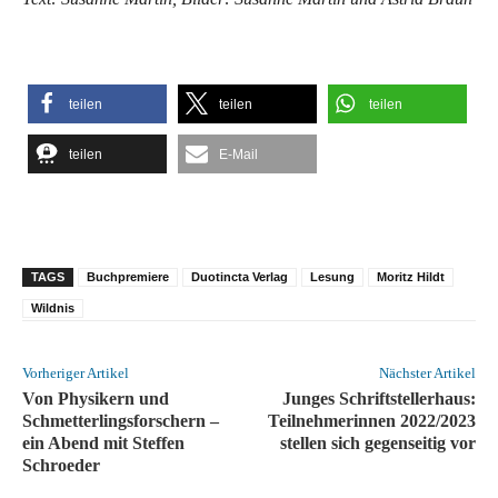
teilen
teilen
teilen
teilen
E-Mail
TAGS
Buchpremiere
Duotincta Verlag
Lesung
Moritz Hildt
Wildnis
Vorheriger Artikel
Nächster Artikel
Von Physikern und
Junges Schriftstellerhaus:
Schmetterlingsforschern –
Teilnehmerinnen 2022/2023
ein Abend mit Steffen
stellen sich gegenseitig vor
Schroeder