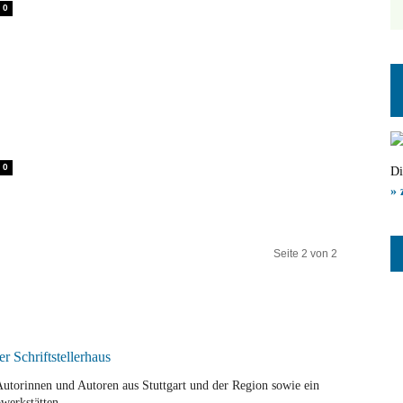
0
0
Di
» 
Seite 2 von 2
r Autorinnen und Autoren aus Stuttgart und der Region sowie ein
werkstätten.