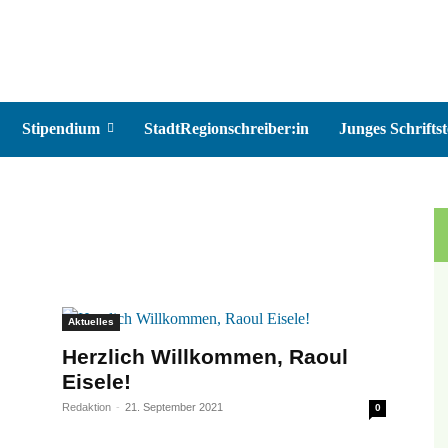
Stipendium
StadtRegionschreiber:in
Junges Schriftst
Aktuelles
Herzlich Willkommen, Raoul
Eisele!
Redaktion
-
21. September 2021
0