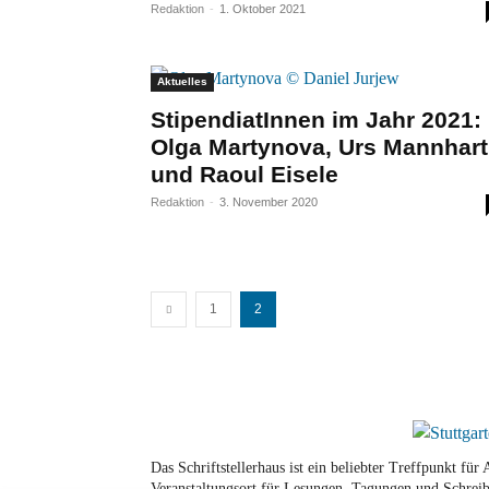
Redaktion
-
1. Oktober 2021
Aktuelles
StipendiatInnen im Jahr 2021:
Olga Martynova, Urs Mannhart
und Raoul Eisele
Redaktion
-
3. November 2020
1
2
Das Schriftstellerhaus ist ein beliebter Treffpunkt fü
Veranstaltungsort für Lesungen, Tagungen und Schreib