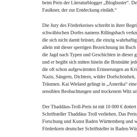
beim Preis der Literaturblogger „Blogbuster“. D
Faulkner, der zur Entdeckung einlädt.“
Die Jury des Förderkreises schreibt in ihrer Beg
schwäbischen Dorfes namens Rillingsbach verknü
die sich nicht damit brüstet, die einzig wahrhafti
allein mit dieser sperrigen Bezeichnung im Buc
die Jagd nach Typen und Geschichten in dieser
und er begibt sich mitten hinein die Brutstätte je
die oft schon aufgewärmten Erinnerungen an Kri
Nazis, Sängern, Dichtern, wilder Dorfschönheit,
Träumen. Kai Wieland gelingt in „Amerika“ eine 
sensiblen Beobachtungen und trockenem Witz und g
Der Thaddäus-Troll-Preis ist mit 10 000 € dotier
Schriftsteller Thaddäus Troll verliehen. Das Prei
Forschung und Kunst Baden Württemberg und wir
Förderkreis deutscher Schriftsteller in Baden-Wü