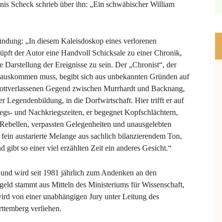
enis Scheck schrieb über ihn: „Ein schwäbischer William
ründung: „In diesem Kaleisdoskop eines verlorenen
pft der Autor eine Handvoll Schicksale zu einer Chronik,
ge Darstellung der Ereignisse zu sein. Der „Chronist“, der
h auskommen muss, begibt sich aus unbekannten Gründen auf
 gottverlassenen Gegend zwischen Murrhardt und Backnang,
der Legendenbildung, in die Dorfwirtschaft. Hier trifft er auf
egs- und Nachkriegszeiten, er begegnet Kopfschlächtern,
 Rebellen, verpassten Gelegenheiten und unausgelebten
fein austarierte Melange aus sachlich bilanzierendem Ton,
ibt so einer viel erzählten Zeit ein anderes Gesicht.“
t und wird seit 1981 jährlich zum Andenken an den
sgeld stammt aus Mitteln des Ministeriums für Wissenschaft,
d von einer unabhängigen Jury unter Leitung des
rttemberg verliehen.