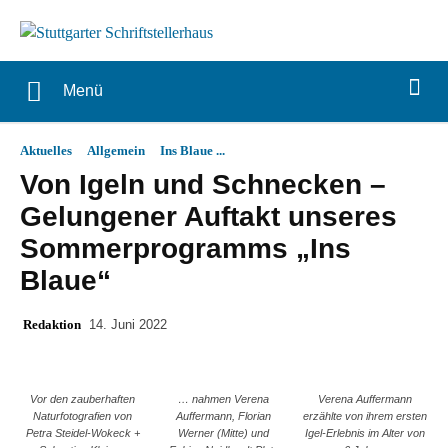
Menü
Aktuelles
Allgemein
Ins Blaue ...
Von Igeln und Schnecken –
Gelungener Auftakt unseres
Sommerprogramms „Ins
Blaue“
Redaktion
14. Juni 2022
Vor den zauberhaften
… nahmen Verena
Verena Auffermann
Naturfotografien von
Auffermann, Florian
erzählte von ihrem ersten
Petra Steidel-Wokeck +
Werner (Mitte) und
Igel-Erlebnis im Alter von