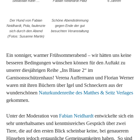
Sebastian Klein …
Fabian Neidhardt Platz
6 Jahren
Der Hund von Fabian
Schöne Abendstimmung
Neidhardt, Pola, faulenzte
gegen Ende der gut
sich durch den Abend
besuchten Veranstaltung
(Fotos: Susanne Martin)
Ein sonniger, warmer Frühsommerabend – wir hätten uns keine
besseren Bedingungen wünschen können für den Auftakt zu
unserer diesjährigen Reihe „Ins Blaue 2“ im
Garnisonsschützenhaus! Verena Auffermann und Florian Werner
waren mit ihren Büchern über Igel und Schneckern aus der
wunderschönen
Naturkundenreihe des Matthes & Seitz Verlages
gekommen.
Unter der Moderation von
Fabian Neidhardt
entwickelte sich ein
sehr unterhaltsames und kenntnisreiches Gespräch über zwei
Tiere, die auf den ersten Blick scheinbar keine, bei genauerem
Hinsehen jedoch erstaunliche Gemeinsamkeiten haben. So sind