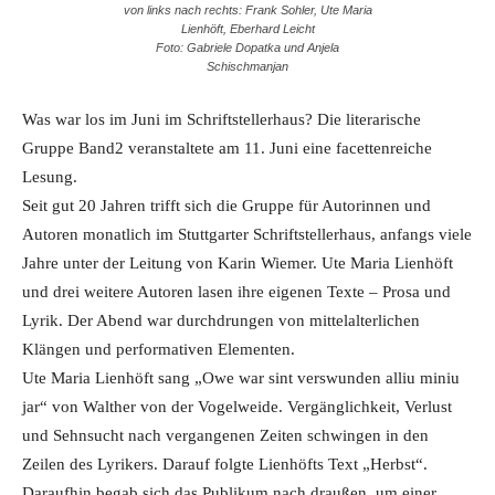
von links nach rechts: Frank Sohler, Ute Maria
Lienhöft, Eberhard Leicht
Foto: Gabriele Dopatka und Anjela
Schischmanjan
Was war los im Juni im Schriftstellerhaus? Die literarische
Gruppe Band2 veranstaltete am 11. Juni eine facettenreiche
Lesung.
Seit gut 20 Jahren trifft sich die Gruppe für Autorinnen und
Autoren monatlich im Stuttgarter Schriftstellerhaus, anfangs viele
Jahre unter der Leitung von Karin Wiemer. Ute Maria Lienhöft
und drei weitere Autoren lasen ihre eigenen Texte – Prosa und
Lyrik. Der Abend war durchdrungen von mittelalterlichen
Klängen und performativen Elementen.
Ute Maria Lienhöft sang „Owe war sint verswunden alliu miniu
jar“ von Walther von der Vogelweide. Vergänglichkeit, Verlust
und Sehnsucht nach vergangenen Zeiten schwingen in den
Zeilen des Lyrikers. Darauf folgte Lienhöfts Text „Herbst“.
Daraufhin begab sich das Publikum nach draußen, um einer