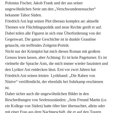
Polonius Fischer, Jakob Frank und der aus seiner
ungewöhnlichen Serie um den „Verschwundenensucher“
bekannte Tabor Süden.
Friedrich Ani legt seinen Plot überaus komplex an: aktuelle
Themen wie Flüchtlingspolitik und neue Rechte greift er auf.
Dabei teilen alle Figuren in sich eine Überforderung von der
Gegenwart. Die ganze Geschichte ist in dunkle Grautöne
getaucht, ein treffendes Zeitgeist-Porträt.
Nicht nur der Krimiplot hat mich diesen Roman mit großem
Genuss lesen lassen, aber Achtung: Er ist kein Pageturner. Es ist
vielmehr die Sprache Anis, die mich immer wieder fasziniert und
den Lyriker Ani entdecken lässt. Erst vor zwei Jahren hat
Friedrich Ani seinen letzten Lyrikband: „Die Raben von
Ninive“ veröffentlicht, der ebenfalls bei Suhrkamp erschienen
ist.
Daher sicher auch die ungewöhnlichen Bilder in den
Beschreibungen von Seelenzuständen: „Sein Freund Martin (i.e.
ein Kollege von Süden) hatte öfter hier übernachtet, allein oder
mit einer Frau aus dem Nachtgeschäft, die er auf den Touren