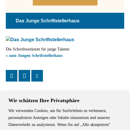
Das Junge Schriftstellerhaus
Die Schreibwerkstatt für junge Talente
» zum Jungen Schriftstellerhaus
Wir schätzen Ihre Privatsphäre
Wir verwenden Cookies, um Ihr Surferlebnis zu verbessern,
Das Schriftstellerhaus ist ein beliebter Treffpunkt für Autorinnen und
personalisierte Anzeigen oder Inhalte einzusetzen und unseren
Autoren aus Stuttgart und der Region sowie ein Veranstaltungsort für
Datenverkehr zu analysieren. Wenn Sie auf „Alle akzeptieren"
Lesungen, Tagungen und Schreibwerkstätten.