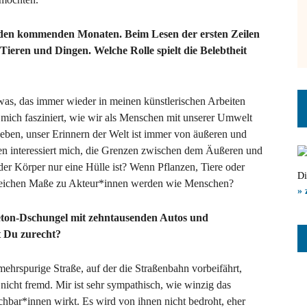
in den kommenden Monaten. Beim Lesen der ersten Zeilen
Tieren und Dingen. Welche Rolle spielt die Belebtheit
was, das immer wieder in meinen künstlerischen Arbeiten
ke, mich fasziniert, wie wir als Menschen mit unserer Umwelt
ben, unser Erinnern der Welt ist immer von äußeren und
en interessiert mich, die Grenzen zwischen dem Äußeren und
er Körper nur eine Hülle ist? Wenn Pflanzen, Tiere oder
Di
leichen Maße zu Akteur*innen werden wie Menschen?
» 
eton-Dschungel mit zehntausenden Autos und
 Du zurecht?
ehrspurige Straße, auf der die Straßenbahn vorbeifährt,
nicht fremd. Mir ist sehr sympathisch, wie winzig das
achbar*innen wirkt. Es wird von ihnen nicht bedroht, eher