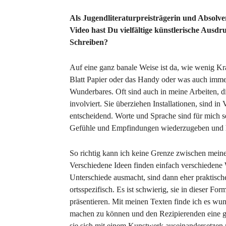
Als Jugendliteraturpreisträgerin und Absolv
Video hast Du vielfältige künstlerische Ausd
Schreiben?
Auf eine ganz banale Weise ist da, wie wenig Kra
Blatt Papier oder das Handy oder was auch immer
Wunderbares. Oft sind auch in meine Arbeiten, di
involviert. Sie überziehen Installationen, sind i
entscheidend. Worte und Sprache sind für mich se
Gefühle und Empfindungen wiederzugeben und he
So richtig kann ich keine Grenze zwischen meine
Verschiedene Ideen finden einfach verschiedene 
Unterschiede ausmacht, sind dann eher praktische
ortsspezifisch. Es ist schwierig, sie in dieser 
präsentieren. Mit meinen Texten finde ich es wu
machen zu können und den Rezipierenden eine gr
sie sich mit einem Kunstwerk auseinandersetzen