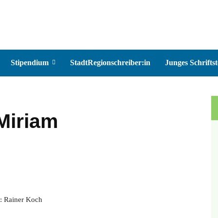
Stipendium
StadtRegionschreiber:in
Junges Schriftst
Miriam