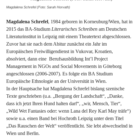
Magdalena Schrefel (Foto: Sarah Horvath)
Magdalena Schrefel
, 1984 geboren in Korneuburg/Wien, hat in
2015 das BA-Studium
Literarisches Schreiben
am Deutschen
Literaturinstitut in Leipzig mit einem Theatertext abgeschlossen.
Zuvor hat sie nach dem Abitur zunächst ein Jahr im
Europäischen Freiwilligendienst in Vukovar, Kroatien,
absolviert, dann eine Berufsausbildung Int’l Project
Management in NGOs and Social Movements in Göteborg
angeschlossen (2006-2007). Es folgte ein BA Studium
Europäische Ethnologie an der Universität in Wien.
In der Hauptsache hat Magdalena Schrefel bislang szenische
Texte geschrieben (u.a. „Bergung der Landschaft“, „Danke,
dass ich jetzt Ihren Hund halten darf“, „wir, Mensch, Tier“,
„Wild Wet Fantasies oder: wenn Lana del Rey Karl May träfe“)
sowie u.a. einen Band bei Hochroth Leipzig unter dem Titel
„Das Rauschen der Welt“ veröffentlicht. Sie lebt abwechselnd in
Wien und Berlin.