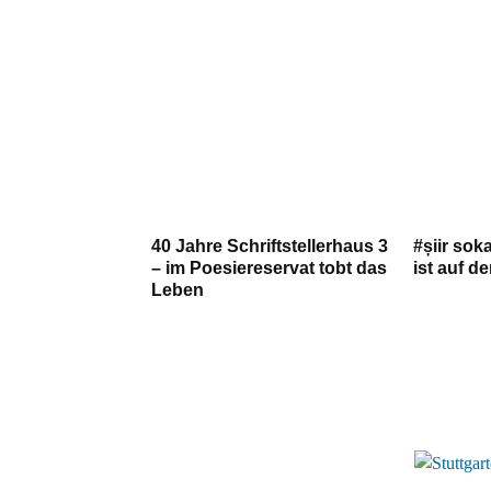
40 Jahre Schriftstellerhaus 3
#șiir sok
– im Poesiereservat tobt das
ist auf d
Leben