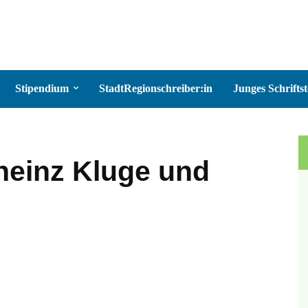
Stipendium
StadtRegionschreiber:in
Junges Schriftst
heinz Kluge und