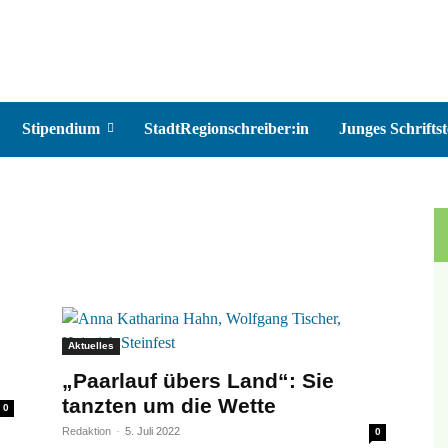
Stipendium
StadtRegionschreiber:in
Junges Schriftst
Aktuelles
„Paarlauf übers Land“: Sie
tanzten um die Wette
0
Redaktion
-
5. Juli 2022
0