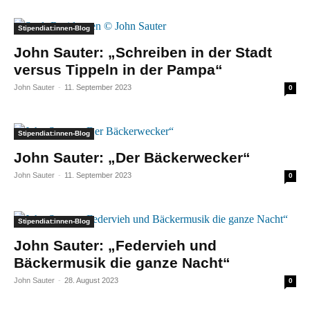
Stipendiat:innen-Blog
John Sauter: „Schreiben in der Stadt
versus Tippeln in der Pampa“
John Sauter
-
11. September 2023
0
Stipendiat:innen-Blog
John Sauter: „Der Bäckerwecker“
John Sauter
-
11. September 2023
0
Stipendiat:innen-Blog
John Sauter: „Federvieh und
Bäckermusik die ganze Nacht“
John Sauter
-
28. August 2023
0