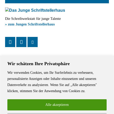
Die Schreibwerkstatt für junge Talente
» zum Jungen Schriftstellerhaus
Wir schätzen Ihre Privatsphäre
Wir verwenden Cookies, um Ihr Surferlebnis zu verbessern,
Das Schriftstellerhaus ist ein beliebter Treffpunkt für Autorinnen und
personalisierte Anzeigen oder Inhalte einzusetzen und unseren
Autoren aus Stuttgart und der Region sowie ein Veranstaltungsort für
Datenverkehr zu analysieren. Wenn Sie auf „Alle akzeptieren"
Lesungen, Tagungen und Schreibwerkstätten.
klicken, stimmen Sie der Anwendung von Cookies zu.
Alle akzeptieren