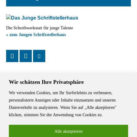
Die Schreibwerkstatt für junge Talente
» zum Jungen Schriftstellerhaus
Wir schätzen Ihre Privatsphäre
Wir verwenden Cookies, um Ihr Surferlebnis zu verbessern,
Das Schriftstellerhaus ist ein beliebter Treffpunkt für Autorinnen und
personalisierte Anzeigen oder Inhalte einzusetzen und unseren
Autoren aus Stuttgart und der Region sowie ein Veranstaltungsort für
Datenverkehr zu analysieren. Wenn Sie auf „Alle akzeptieren"
Lesungen, Tagungen und Schreibwerkstätten.
klicken, stimmen Sie der Anwendung von Cookies zu.
Alle akzeptieren