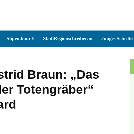
Stipendium
StadtRegionschreiber:in
Junges Schriftst
strid Braun: „Das
der Totengräber“
ard