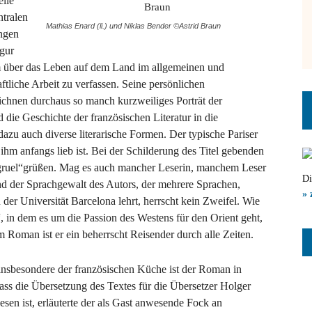
elle
tralen
Mathias Enard (li.) und Niklas Bender ©Astrid Braun
ungen
gur
 um über das Leben auf dem Land im allgemeinen und
tliche Arbeit zu verfassen. Seine persönlichen
ichnen durchaus so manch kurzweiliges Porträt der
ie Geschichte der französischen Literatur in die
azu auch diverse literarische Formen. Der typische Pariser
hm anfangs lieb ist. Bei der Schilderung des Titel gebenden
ruel“grüßen. Mag es auch mancher Leserin, manchem Leser
Di
und der Sprachgewalt des Autors, der mehrere Sprachen,
» 
 der Universität Barcelona lehrt, herrscht kein Zweifel. Wie
n dem es um die Passion des Westens für den Orient geht,
 Roman ist er ein beherrscht Reisender durch alle Zeiten.
insbesondere der französischen Küche ist der Roman in
ss die Übersetzung des Textes für die Übersetzer Holger
sen ist, erläuterte der als Gast anwesende Fock an