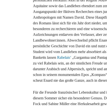
persönlichen Herkunft Niort in der Region Nouv
Aquitaine sowie das Landleben ebendort zum zen
Ausgangspunkt der fiktiven Recherchen eines j
Anthropologen mit Namen David. Diese Hauptfi
des Romans lässt sich für ein Jahr dort nieder,
besonderen zu recherchieren und eine wissenschaf
Aufzeichnungen entlarven den Verfasser, aber ze
Landbewohner:innen. Abwechselnd pflicht Enard d
persönliche Geschichte von David ein und nutzt d
Student wird vom Landleben mehr absorbiert als i
Banketts lassen
Rabelais‘
„Gargantua und Pantag
zu viel Rabelais sein, an der sinnlichen Freude 
darunter Arabisch und Altpersisch, spricht und an
schon in seinem monumentalen Epos „Kompass“, i
scheut Enard nie das große Ganze, auch in diesem
Für die Freunde französischer Lebenskultur und 
diesem Sommer sicher ein besonderer Genuss. Da
Fock und Sabine Müller eine Herkulesarbeit gewe