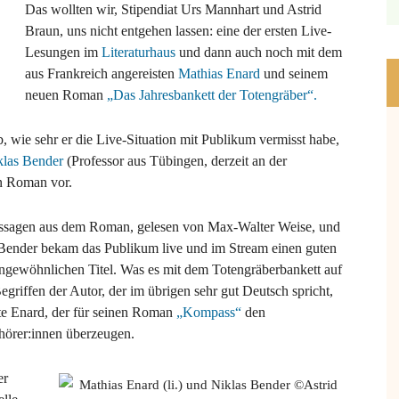
Das wollten wir, Stipendiat Urs Mannhart und Astrid
Braun, uns nicht entgehen lassen: eine der ersten Live-
Lesungen im
Literaturhaus
und dann auch noch mit dem
aus Frankreich angereisten
Mathias Enard
und seinem
neuen Roman
„Das Jahresbankett der Totengräber“.
ab, wie sehr er die Live-Situation mit Publikum vermisst habe,
klas Bender
(Professor aus Tübingen, derzeit an der
en Roman vor.
Passagen aus dem Roman, gelesen von Max-Walter Weise, und
ender bekam das Publikum live und im Stream einen guten
ngewöhnlichen Titel. Was es mit dem Totengräberbankett auf
egriffen der Autor, der im übrigen sehr gut Deutsch spricht,
nte Enard, der für seinen Roman
„Kompass“
den
hörer:innen überzeugen.
er