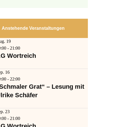
Anstehende Veranstaltungen
ug.
19
9:00
-
21:00
G Wortreich
ep.
16
9:00
-
22:00
Schmaler Grat“ – Lesung mit
lrike Schäfer
ep.
23
9:00
-
21:00
G Wortreich