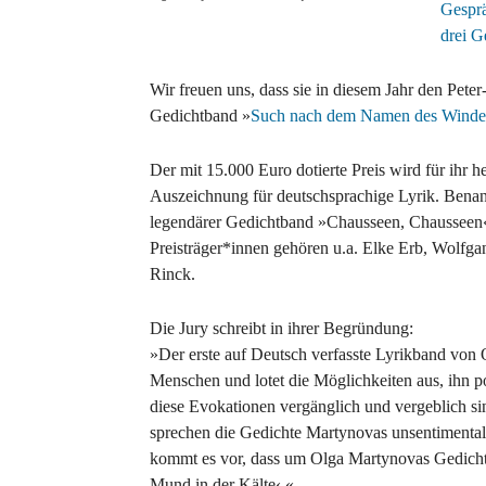
Gespr
drei G
Wir freuen uns, dass sie in diesem Jahr den Peter
Gedichtband »
Such nach dem Namen des Winde
Der mit 15.000 Euro dotierte Preis wird für ihr h
Auszeichnung für deutschsprachige Lyrik. Benann
legendärer Gedichtband »Chausseen, Chausseen« 
Preisträger*innen gehören u.a. Elke Erb, Wolfga
Rinck.
Die Jury schreibt in ihrer Begründung:
»Der erste auf Deutsch verfasste Lyrikband von O
Menschen und lotet die Möglichkeiten aus, ihn 
diese Evokationen vergänglich und vergeblich si
sprechen die Gedichte Martynovas unsentimental, 
kommt es vor, dass um Olga Martynovas Gedicht
Mund in der Kälte‹.«