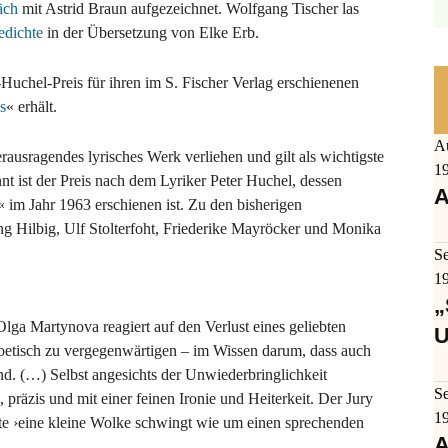
äch
mit Astrid Braun aufgezeichnet. Wolfgang Tischer las
edichte
in der Übersetzung von Elke Erb.
-Huchel-Preis für ihren im S. Fischer Verlag erschienenen
s
« erhält.
A
erausragendes lyrisches Werk verliehen und gilt als wichtigste
1
t ist der Preis nach dem Lyriker Peter Huchel, dessen
A
im Jahr 1963 erschienen ist. Zu den bisherigen
ng Hilbig, Ulf Stolterfoht, Friederike Mayröcker und Monika
S
1
„
lga Martynova reagiert auf den Verlust eines geliebten
U
poetisch zu vergegenwärtigen – im Wissen darum, dass auch
nd. (…) Selbst angesichts der Unwiederbringlichkeit
S
präzis und mit einer feinen Ironie und Heiterkeit. Der Jury
1
e ›eine kleine Wolke schwingt wie um einen sprechenden
A