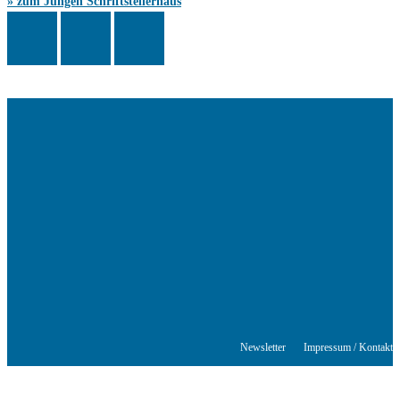
» zum Jungen Schriftstellerhaus
Das Schriftstellerhaus ist ein beliebter Treffpunkt für Autorinnen und
Autoren aus Stuttgart und der Region sowie ein Veranstaltungsort für
Lesungen, Tagungen und Schreibwerkstätten.
© Stuttgarter Schriftstellerhaus
Newsletter
Impressum / Kontakt