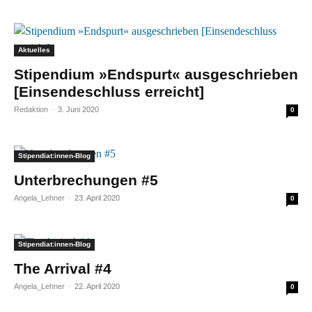
Aktuelles
Stipendium »Endspurt« ausgeschrieben
[Einsendeschluss erreicht]
Redaktion
-
3. Juni 2020
0
Stipendiat:innen-Blog
Unterbrechungen #5
Angela_Lehner
-
23. April 2020
0
Stipendiat:innen-Blog
The Arrival #4
Angela_Lehner
-
22. April 2020
0