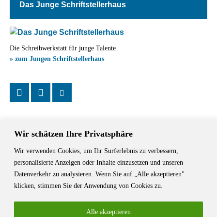
Das Junge Schriftstellerhaus
Die Schreibwerkstatt für junge Talente
» zum Jungen Schriftstellerhaus
Wir schätzen Ihre Privatsphäre
Wir verwenden Cookies, um Ihr Surferlebnis zu verbessern,
Das Schriftstellerhaus ist ein beliebter Treffpunkt für Autorinnen und
personalisierte Anzeigen oder Inhalte einzusetzen und unseren
Autoren aus Stuttgart und der Region sowie ein Veranstaltungsort für
Datenverkehr zu analysieren. Wenn Sie auf „Alle akzeptieren"
Lesungen, Tagungen und Schreibwerkstätten.
klicken, stimmen Sie der Anwendung von Cookies zu.
Alle akzeptieren