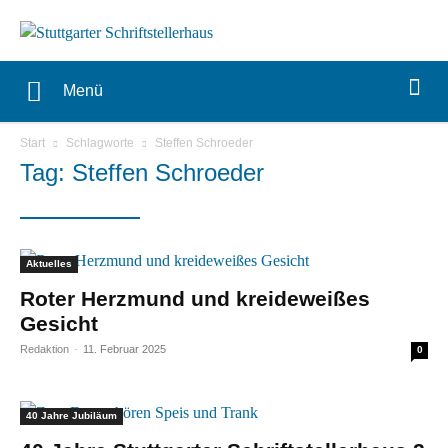
Menü
Start
Schlagworte
Steffen Schroeder
Tag: Steffen Schroeder
Aktuelles
Roter Herzmund und kreideweißes
Gesicht
Redaktion
-
11. Februar 2025
0
40 Jahre Jubiläum