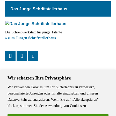
Das Junge Schriftstellerhaus
Die Schreibwerkstatt für junge Talente
» zum Jungen Schriftstellerhaus
Wir schätzen Ihre Privatsphäre
Wir verwenden Cookies, um Ihr Surferlebnis zu verbessern,
Das Schriftstellerhaus ist ein beliebter Treffpunkt für Autorinnen und
personalisierte Anzeigen oder Inhalte einzusetzen und unseren
Autoren aus Stuttgart und der Region sowie ein Veranstaltungsort für
Datenverkehr zu analysieren. Wenn Sie auf „Alle akzeptieren"
Lesungen, Tagungen und Schreibwerkstätten.
klicken, stimmen Sie der Anwendung von Cookies zu.